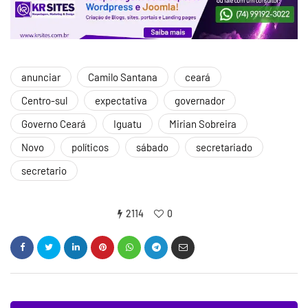
anunciar
Camilo Santana
ceará
Centro-sul
expectativa
governador
Governo Ceará
Iguatu
Mirian Sobreira
Novo
políticos
sábado
secretariado
secretario
2114
0