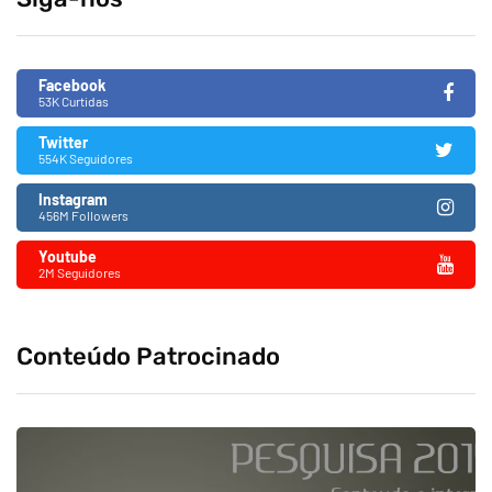
Facebook
53K Curtidas
Twitter
554K Seguidores
Instagram
456M Followers
Youtube
2M Seguidores
Conteúdo Patrocinado