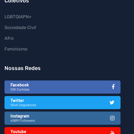
Coletivos
LGBTQIAPN+
Sociedade Civil
Afro
Feminismo
Nossas Redes
Facebook
53K Curtidas
Twitter
554K Seguidores
Instagram
456M Followers
Youtube