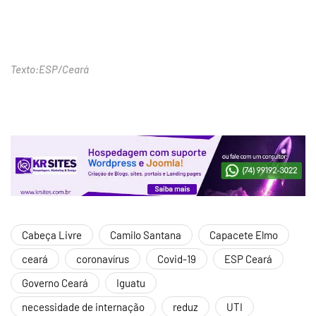
Texto:ESP/Ceará
Cabeça Livre
Camilo Santana
Capacete Elmo
ceará
coronavírus
Covid-19
ESP Ceará
Governo Ceará
Iguatu
necessidade de internação
reduz
UTI