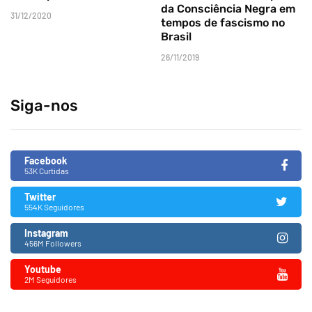
da Consciência Negra em
31/12/2020
tempos de fascismo no
Brasil
26/11/2019
Siga-nos
Facebook
53K Curtidas
Twitter
554K Seguidores
Instagram
456M Followers
Youtube
2M Seguidores