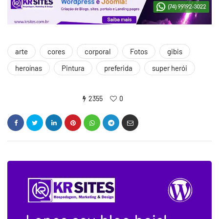
arte
cores
corporal
Fotos
gibis
heroínas
Pintura
preferida
super herói
2355
0