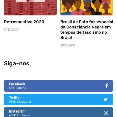
Retrospectiva 2020
Brasil de Fato faz especial
da Consciência Negra em
31/12/2020
tempos de fascismo no
Brasil
26/11/2019
Siga-nos
Facebook
53K Curtidas
Twitter
554K Seguidores
Instagram
456M Followers