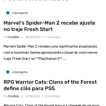
videogame
Marvel's Spider-Man 2 recebe ajuste
no traje Fresh Start
Por
Fco Brito
08/08/2026
4 min leitura
Marvel’s Spider-Man 2 recebeu uma significativa atualização,
com a Insomniac Games aprimorando o visual do controverso
traje ‘Fresh Start’ no **PlayStation 5**….
videogame
RPG Warrior Cats: Clans of the Forest
define clãs para PS5
Por
Fco Brito
07/08/2026
5 min leitura
Warrior Cats: Clans of the Forest marca a chegada de um novo