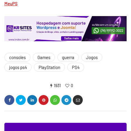
MeuPS
consoles
Games
guerra
Jogos
jogos ps4
PlayStation
PS4
1931
0