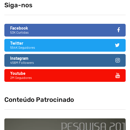
Siga-nos
Facebook
53K Curtidas
Twitter
554K Seguidores
Instagram
456M Followers
Youtube
2M Seguidores
Conteúdo Patrocinado