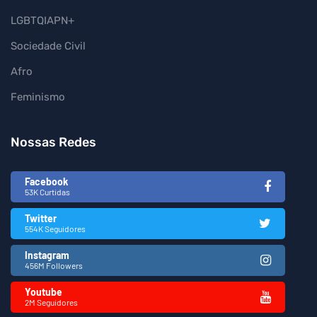
LGBTQIAPN+
Sociedade Civil
Afro
Feminismo
Nossas Redes
Facebook
53K Curtidas
Twitter
554K Seguidores
Instagram
456M Followers
Youtube
2M Seguidores