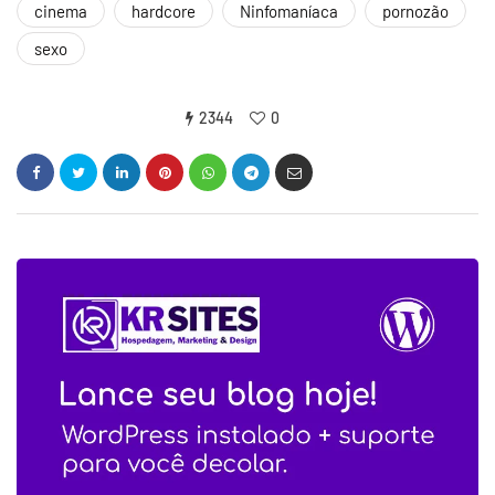
cinema
hardcore
Ninfomaníaca
pornozão
sexo
2344
0