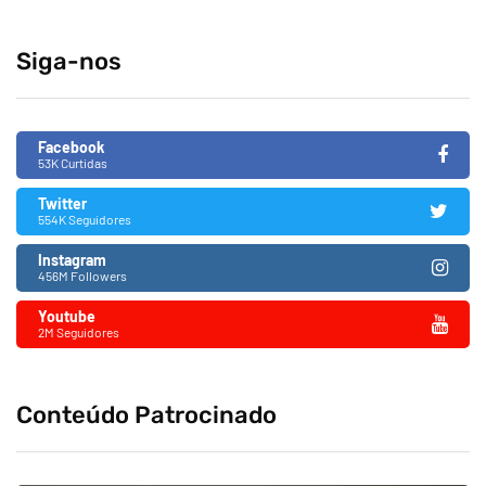
Siga-nos
Facebook
53K Curtidas
Twitter
554K Seguidores
Instagram
456M Followers
Youtube
2M Seguidores
Conteúdo Patrocinado