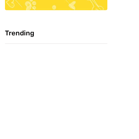
Trending
Cultura: Chineses
Pesquisa: Cabeça
como carne de
Livre e CVJ, buscam
cachorro, você
saber confiança do