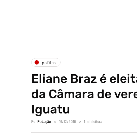
política
Eliane Braz é elei
da Câmara de ver
Iguatu
Por
Redação
16/12/2018
1 min leitura