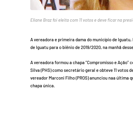
Eliane Braz foi eleita com 11 votos e deve ficar na pr
A vereadora e primeira dama do município de Iguatu, 
de Iguatu para o biênio de 2019/2020, na manhã desse
A vereadora formou a chapa “Compromisso e Ação” co
Silva (PHS) como secretário geral e obteve 11 votos 
vereador Marconi Filho (PROS) anunciou naa última qui
chapa única.