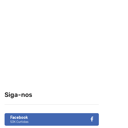
comeria o seu
conteúdo da
melhor amigo?
internet no centro-
sul
04/04/2014
29/12/2014
Retrospectiva 2020
Brasil de Fato faz
especial da
31/12/2020
Consciência Negra
em tempos de
Siga-nos
fascismo no Brasil
26/11/2019
Facebook
53K Curtidas