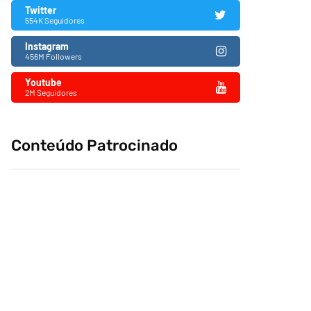
Twitter
554K Seguidores
Instagram
456M Followers
Youtube
2M Seguidores
Conteúdo Patrocinado