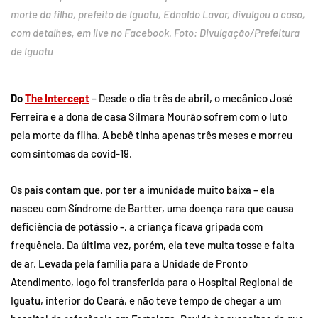
morte da filha, prefeito de Iguatu, Ednaldo Lavor, divulgou o caso,
com detalhes, em live no Facebook. Foto: Divulgação/Prefeitura
de Iguatu
Do
The Intercept
– Desde o dia três de abril, o mecânico José
Ferreira e a dona de casa Silmara Mourão sofrem com o luto
pela morte da filha. A bebê tinha apenas três meses e morreu
com sintomas da covid-19.
Os pais contam que, por ter a imunidade muito baixa – ela
nasceu com Síndrome de Bartter, uma doença rara que causa
deficiência de potássio -, a criança ficava gripada com
frequência. Da última vez, porém, ela teve muita tosse e falta
de ar. Levada pela família para a Unidade de Pronto
Atendimento, logo foi transferida para o Hospital Regional de
Iguatu, interior do Ceará, e não teve tempo de chegar a um