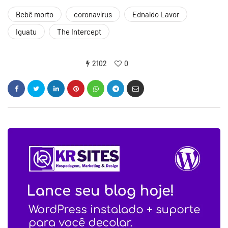
Bebê morto
coronavírus
Ednaldo Lavor
Iguatu
The Intercept
2102
0