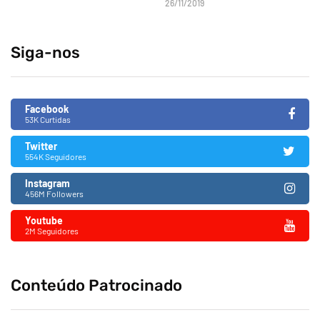
26/11/2019
Siga-nos
Facebook
53K Curtidas
Twitter
554K Seguidores
Instagram
456M Followers
Youtube
2M Seguidores
Conteúdo Patrocinado