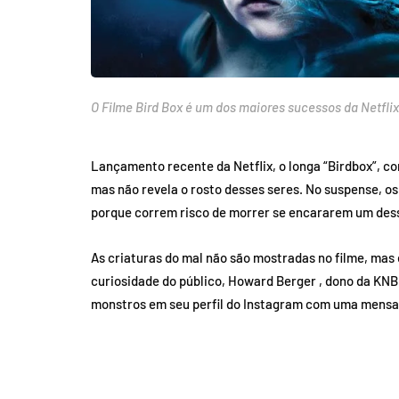
O Filme Bird Box é um dos maiores sucessos da Netfl
Lançamento recente da Netflix, o longa “Birdbox”, co
mas não revela o rosto desses seres. No suspense, 
porque correm risco de morrer se encararem um dess
As criaturas do mal não são mostradas no filme, mas
curiosidade do público, Howard Berger , dono da KNB
monstros em seu perfil do Instagram com uma mensag