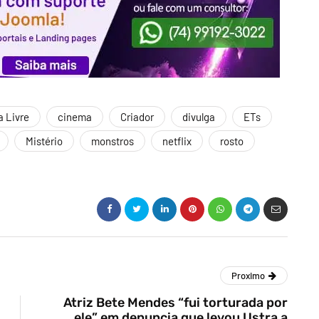
 Livre
cinema
Criador
divulga
ETs
Mistério
monstros
netflix
rosto
Proximo
Atriz Bete Mendes “fui torturada por
ele” em denuncia que levou Ustra a