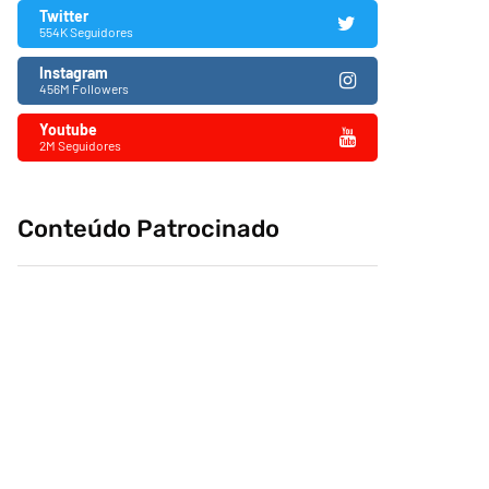
Twitter
554K Seguidores
Instagram
456M Followers
Youtube
2M Seguidores
Conteúdo Patrocinado