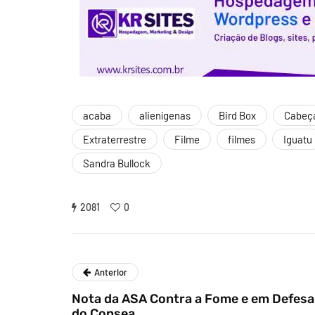
acaba
alienígenas
Bird Box
Cabeça
Extraterrestre
Filme
filmes
Iguatu
Sandra Bullock
2081
0
Anterior
Nota da ASA Contra a Fome e em Defesa
do Consea