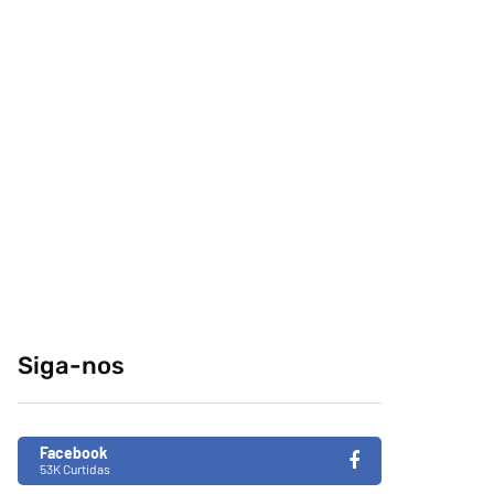
comeria o seu
conteúdo da
melhor amigo?
internet no centro-
sul
04/04/2014
29/12/2014
Retrospectiva 2020
Brasil de Fato faz
especial da
31/12/2020
Consciência Negra
em tempos de
Siga-nos
fascismo no Brasil
26/11/2019
Facebook
53K Curtidas