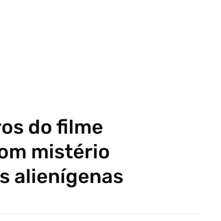
os do filme
com mistério
os alienígenas