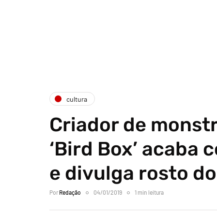
cultura
Criador de monstr
‘Bird Box’ acaba 
e divulga rosto d
Por
Redação
04/01/2019
1 min leitura