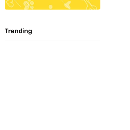
Trending
Cultura: Chineses
Pesquisa: Cabeça
como carne de
Livre e CVJ, buscam
cachorro, você
saber confiança do