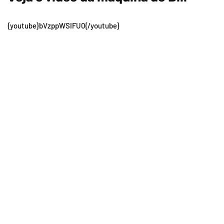
{youtube}bVzppWSIFU0{/youtube}