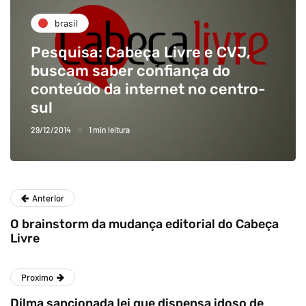
brasil
Pesquisa: Cabeça Livre e CVJ,
buscam saber confiança do
conteúdo da internet no centro-
sul
29/12/2014
1 min leitura
Anterior
O brainstorm da mudança editorial do Cabeça
Livre
Proximo
Dilma sancionada lei que dispensa idoso de