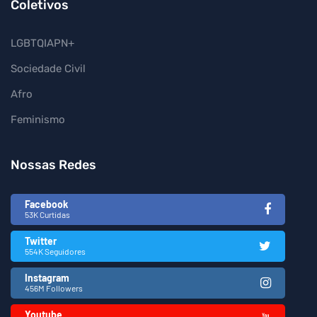
Coletivos
LGBTQIAPN+
Sociedade Civil
Afro
Feminismo
Nossas Redes
Facebook
53K Curtidas
Twitter
554K Seguidores
Instagram
456M Followers
Youtube