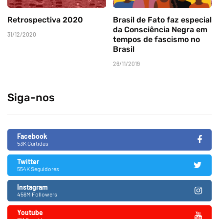
Retrospectiva 2020
Brasil de Fato faz especial
da Consciência Negra em
31/12/2020
tempos de fascismo no
Brasil
26/11/2019
Siga-nos
Facebook
53K Curtidas
Twitter
554K Seguidores
Instagram
456M Followers
Youtube