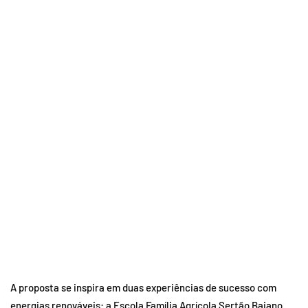
A proposta se inspira em duas experiências de sucesso com
energias renováveis: a Escola Família Agrícola Sertão Baiano