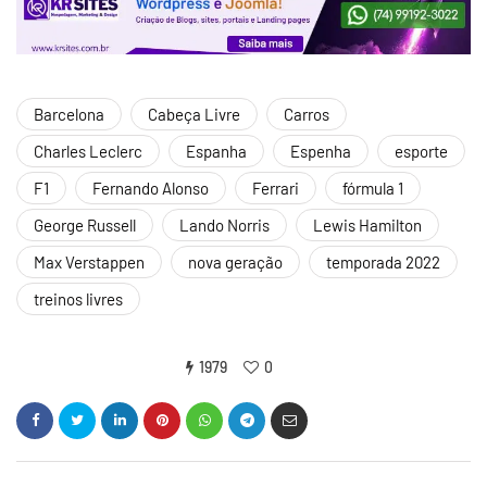
Barcelona
Cabeça Livre
Carros
Charles Leclerc
Espanha
Espenha
esporte
F1
Fernando Alonso
Ferrari
fórmula 1
George Russell
Lando Norris
Lewis Hamilton
Max Verstappen
nova geração
temporada 2022
treinos livres
1979
0