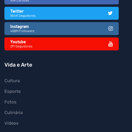
Twitter
554K Seguidores
Instagram
456M Followers
Youtube
2M Seguidores
Vida e Arte
Cultura
Esporte
Fotos
Culinária
Vídeos