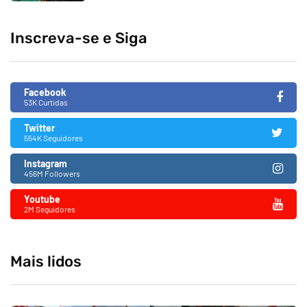
Inscreva-se e Siga
Facebook
53K Curtidas
Twitter
554K Seguidores
Instagram
456M Followers
Youtube
2M Seguidores
Mais lidos