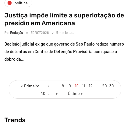
política
Justiça impõe limite a superlotação de
presídio em Americana
Por
Redação
30/07/2026
5 min leitura
Decisão judicial exige que governo de São Paulo reduza número
de detentos em Centro de Detenção Provisória com quase o
dobro da…
« Primeiro
«
...
8
9
10
11
12
...
20
30
40
...
»
Último »
Trends